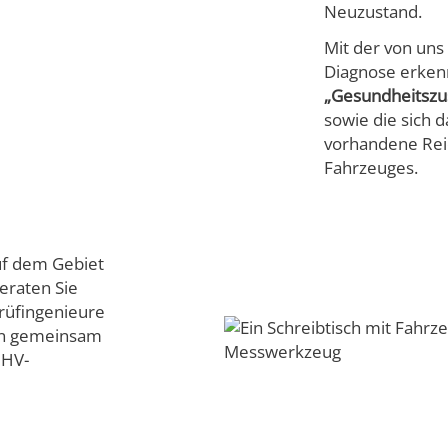
Neuzustand.
Mit der von un
Diagnose erkenn
„Gesundheitszus
sowie die sich 
vorhandene Reic
Fahrzeuges.
f dem Gebiet
eraten Sie
rüfingenieure
en gemeinsam
 HV-