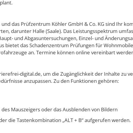
plant.
nd das Prüfzentrum Köhler GmbH & Co. KG sind Ihr komp
, darunter Halle (Saale). Das Leistungsspektrum umfasst
aupt- und Abgasuntersuchungen, Einzel- und Änderungsa
naus bietet das Schadenzentrum Prüfungen für Wohnmobil
rofahrzeuge an. Termine können online vereinbart werden
refrei-digital.de, um die Zugänglichkeit der Inhalte zu v
Bedürfnisse anzupassen. Zu den Funktionen gehören:
n des Mauszeigers oder das Ausblenden von Bildern
er die Tastenkombination „ALT + B“ aufgerufen werden.